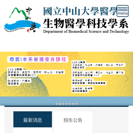
跳
到
主
要
內
容
區
塊
最新消息
招生公告